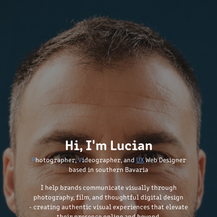
Hi, I'm Lucian
P
hotographer,
V
ideographer, and
UX
Web Designer
based in southern Bavaria
I help
brands
communicate visually through
photography, film, and thoughtful digital design
- creating authentic visual experiences that elevate
their presence online and beyond.